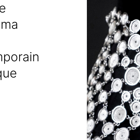
ne
uma
porain
que