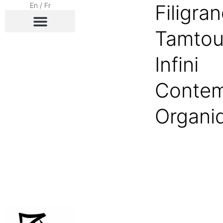
Filigra
En
/
Fr
Tamto
Infini
Contem
Organi