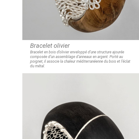
Bracelet olivier
Bracelet en bois d’olivier enveloppé d’une structure ajourée
composée
d’un assemblage d’anneaux en argent.
Porté au
poignet, il associe la chaleur méditerranéenne du bois et l’éclat
du métal.