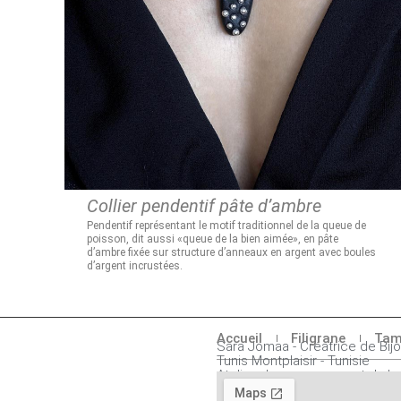
Collier pendentif pâte d’ambre
Pendentif représentant le motif traditionnel de la queue de
poisson, dit aussi «queue de la bien aimée», en pâte
d’ambre fixée sur structure d’anneaux en argent avec boules
d’argent incrustées.
Accueil
Filigrane
Tam
Sara Jomaa - Créatrice de Bij
Tunis Montplaisir - Tunisie
Atelier-showroom ouvert du lu
ou sur rendez-vous au 55 272 