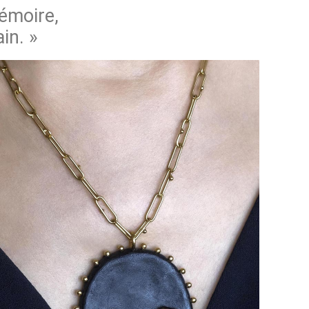
émoire,
ain
. »