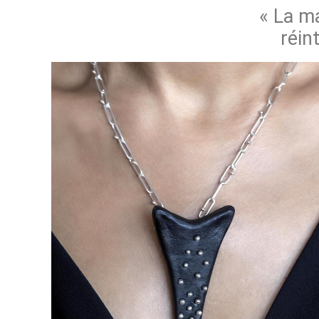
« La m
réin