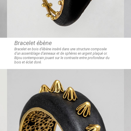
Bracelet ébène
Bracelet en bois d’ébène inséré dans une structure composée
d’un
assemblage d’anneaux et de sphères en argent plaqué or.
Bijou contemporain jouant sur le contraste entre profondeur du
bois et
éclat doré.