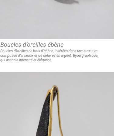
Boucles d’oreilles ébène
Boucles d’oreilles en bois d’ébène, insérées dans une structure
composée
d’anneaux et de sphères en argent.
Bijou graphique,
qui associe intensité et élégance.