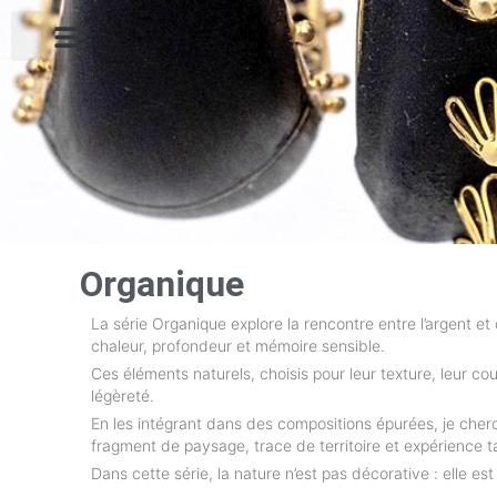
Organique
La série Organique explore la rencontre entre l’argent et
chaleur, profondeur et mémoire sensible.
Ces éléments naturels, choisis pour leur texture, leur cou
légèreté.
En les intégrant dans des compositions épurées, je cherc
fragment de paysage, trace de territoire et expérience ta
Dans cette série, la nature n’est pas décorative : elle e