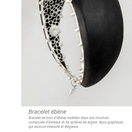
Bracelet ébène
Bracelet en bois d’ébène, insérées dans une structure
composée
d’anneaux et de sphères en argent.
Bijou graphique,
qui associe intensité et élégance.