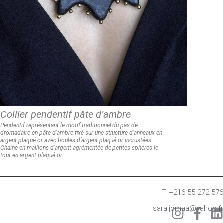
Collier pendentif pâte d’ambre
Pendentif représentant le motif traditionnel du pas de
dromadaire en
pâte d’ambre fixé sur une structure d’anneaux en
argent plaqué or avec
boules d’argent plaqué or incrustées.
Chaîne en maillons d’argent agrémentée de petites sphères le
tout en
argent plaqué or.
T. +216 55 272 576
sara.jomaa@yahoo.fr