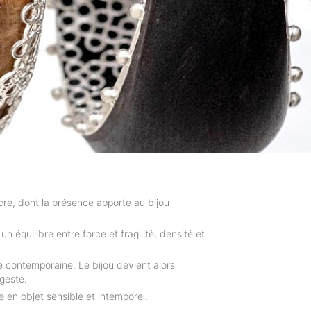
acre, dont la présence apporte au bijou
n équilibre entre force et fragilité, densité et
re contemporaine. Le bijou devient alors
 geste.
e en objet sensible et intemporel.