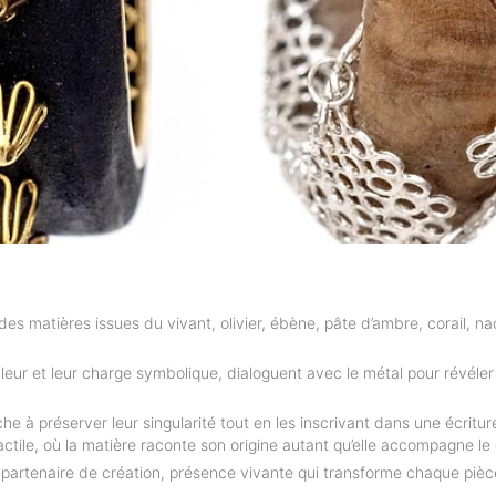
 des matières issues du vivant, olivier, ébène, pâte d’ambre, corail, n
leur et leur charge symbolique, dialoguent avec le métal pour révéler u
he à préserver leur singularité tout en les inscrivant dans une écritu
ctile, où la matière raconte son origine autant qu’elle accompagne le
st partenaire de création, présence vivante qui transforme chaque pièc